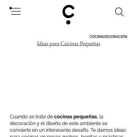
Ir
CasaOriginal.com
Búsqueda
Bus
al
MENÚ
en
contenido
Buscar
DE
este
sitio
NAVEGACIÓN
COCINA
DECORACIÓN
Ideas para Cocinas Pequeñas
Cuando se trata de
cocinas pequeñas
, la
decoración y el diseño de este ambiente se
convierte en un interesante desafío. Te damos ideas
para cocinas en pocos metros, bonitas y prácticas.