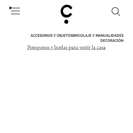
Ir
CasaOriginal.com
Búsqueda
Bus
al
MENÚ
en
contenido
Buscar
DE
este
sitio
NAVEGACIÓN
ACCESORIOS Y OBJETOS
BRICOLAJE Y MANUALIDADES
DECORACIÓN
Pompones y borlas para vestir la casa