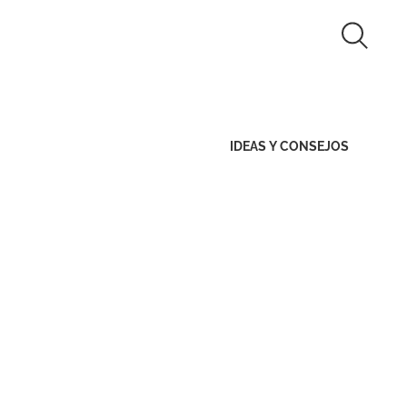
Búsqued
Bus
en
Busca
est
sitio
IDEAS Y CONSEJOS