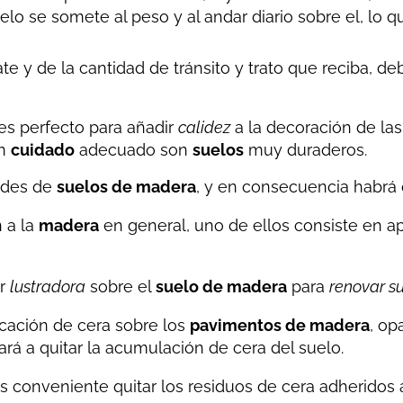
uelo se somete al peso y al andar diario sobre el, lo 
te y de la cantidad de tránsito y trato que reciba, 
es perfecto para añadir
calidez
a la decoración de las
un
cuidado
adecuado son
suelos
muy duraderos.
dades de
suelos de madera
, y en consecuencia habrá 
 a la
madera
en general, uno de ellos consiste en a
ar
lustradora
sobre el
suelo de madera
para
renovar su
cación de cera sobre los
pavimentos de madera
, op
ará a quitar la acumulación de cera del suelo.
es conveniente quitar los residuos de cera adheridos 